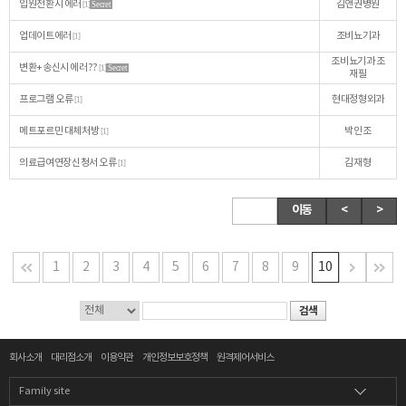
입원전환시 에러
김앤권병원
[1]
Secret
업데이트에러
조비뇨기과
[1]
조비뇨기과 조
변환+송신시 에러??
[1]
Secret
재필
프로그램 오류
현대정형외과
[1]
메트포르민 대체처방
박인조
[1]
의료급여연장신청서 오류
김재형
[1]
이동
<
>
1
2
3
4
5
6
7
8
9
10
회사소개
대리점소개
이용약관
개인정보보호정책
원격제어서비스
Family site