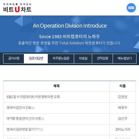
An Operation Division Introduce
Since 1983 비트컴퓨터의 노하우
효율적인 병원 경영을 위한 Total-Solution 비트컴퓨터가 만듭니다.
공지사항
질문과답변
자주묻는질문
자료실
견적요청
메뉴얼보기
제목
이름
6월1일 수가업데이트 미반영에 따른 오류
김앤권
영유아 검진시 진료
배종우
[1]
마약류 통합관리 건의 사항
김선무
[1]
명세서 일련번호 알기???
조비뇨기과
[1]