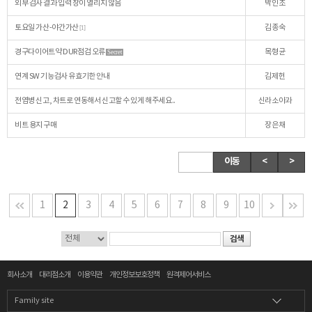
외부 검사 결과 입력 창이 열리지 않음
박인조
토요일 가산-야간가산
김종숙
[1]
경구다이어트약 DUR점검 오류
목형균
Secret
연계 SW 기능검사 유효기한 안내
김제헌
전염병 신고, 차트로 연동해서 신고할 수 있게 해주세요..
신라소아과
비트 용지 구매
장은채
이동
<
>
1
2
3
4
5
6
7
8
9
10
회사소개
대리점소개
이용약관
개인정보보호정책
원격제어서비스
Family site