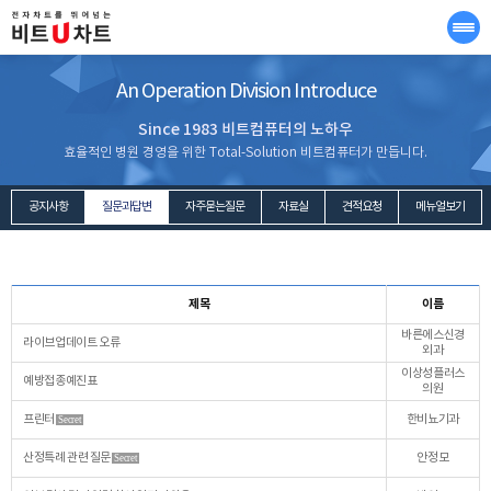
An Operation Division Introduce
Since 1983 비트컴퓨터의 노하우
효율적인 병원 경영을 위한 Total-Solution 비트컴퓨터가 만듭니다.
공지사항
질문과답변
자주묻는질문
자료실
견적요청
메뉴얼보기
제목
이름
바른에스신경
라이브업데이트 오류
외과
이상성플러스
예방접종예진표
의원
프린터
한비뇨기과
Secret
산정특례 관련 질문
안정모
Secret